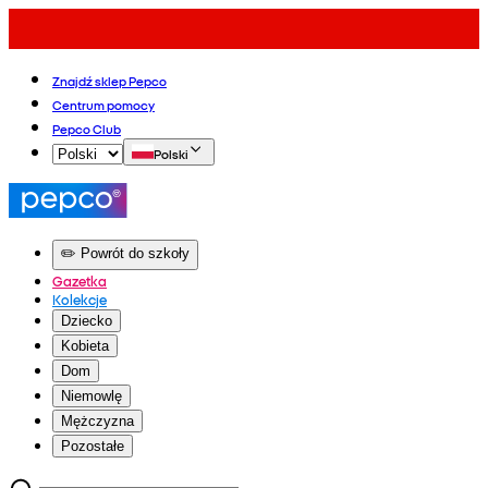
Znajdź sklep Pepco
Centrum pomocy
Pepco Club
Polski
✏️ Powrót do szkoły
Gazetka
Kolekcje
Dziecko
Kobieta
Dom
Niemowlę
Mężczyzna
Pozostałe