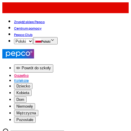
Znajdź sklep Pepco
Centrum pomocy
Pepco Club
Polski
✏️ Powrót do szkoły
Gazetka
Kolekcje
Dziecko
Kobieta
Dom
Niemowlę
Mężczyzna
Pozostałe