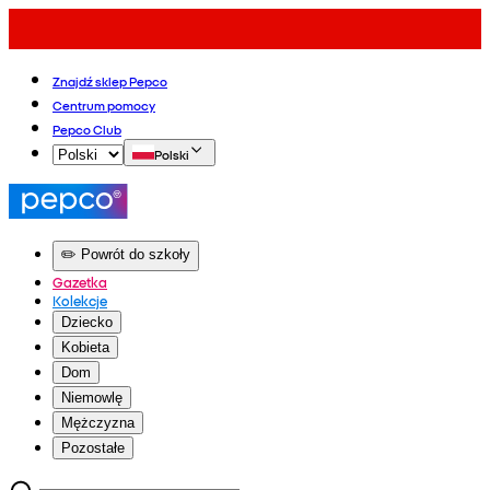
Znajdź sklep Pepco
Centrum pomocy
Pepco Club
Polski
✏️ Powrót do szkoły
Gazetka
Kolekcje
Dziecko
Kobieta
Dom
Niemowlę
Mężczyzna
Pozostałe