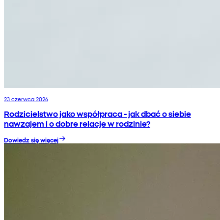
23 czerwca 2026
Rodzicielstwo jako współpraca - jak dbać o siebie
nawzajem i o dobre relacje w rodzinie?
Dowiedz się więcej