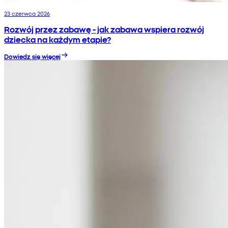
23 czerwca 2026
Rozwój przez zabawę - jak zabawa wspiera rozwój
dziecka na każdym etapie?
Dowiedz się więcej