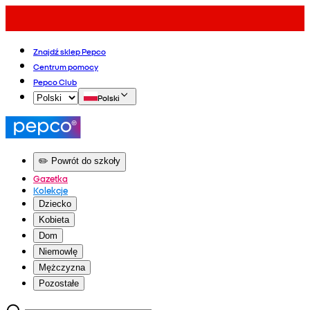
Znajdź sklep Pepco
Centrum pomocy
Pepco Club
Polski
✏️ Powrót do szkoły
Gazetka
Kolekcje
Dziecko
Kobieta
Dom
Niemowlę
Mężczyzna
Pozostałe