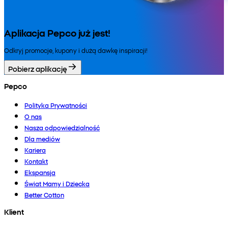
Aplikacja Pepco już jest!
Odkryj promocje, kupony i dużą dawkę inspiracji!
Pobierz aplikację
Pepco
Polityka Prywatności
O nas
Nasza odpowiedzialność
Dla mediów
Kariera
Kontakt
Ekspansja
Świat Mamy i Dziecka
Better Cotton
Klient