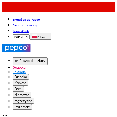
Znajdź sklep Pepco
Centrum pomocy
Pepco Club
Polski
✏️ Powrót do szkoły
Gazetka
Kolekcje
Dziecko
Kobieta
Dom
Niemowlę
Mężczyzna
Pozostałe