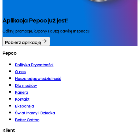
Aplikacja Pepco już jest!
Odkryj promocje, kupony i dużą dawkę inspiracji!
Pobierz aplikację
Pepco
Polityka Prywatności
O nas
Nasza odpowiedzialność
Dla mediów
Kariera
Kontakt
Ekspansja
Świat Mamy i Dziecka
Better Cotton
Klient