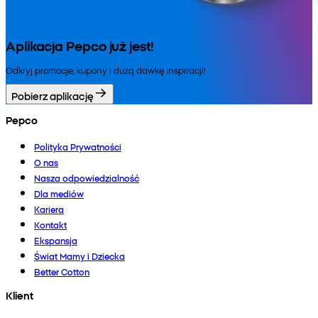
Aplikacja Pepco już jest!
Odkryj promocje, kupony i dużą dawkę inspiracji!
Pobierz aplikację
Pepco
Polityka Prywatności
O nas
Nasza odpowiedzialność
Dla mediów
Kariera
Kontakt
Ekspansja
Świat Mamy i Dziecka
Better Cotton
Klient