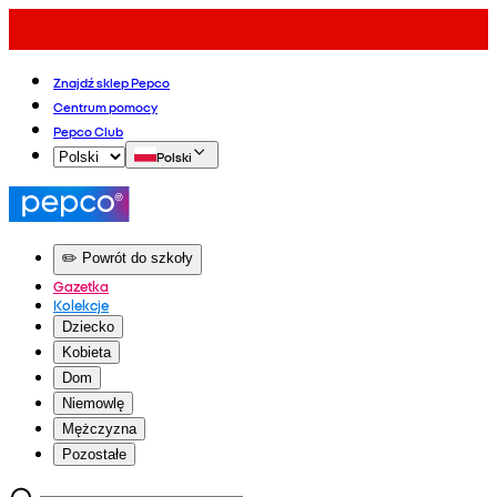
Znajdź sklep Pepco
Centrum pomocy
Pepco Club
Polski
✏️ Powrót do szkoły
Gazetka
Kolekcje
Dziecko
Kobieta
Dom
Niemowlę
Mężczyzna
Pozostałe