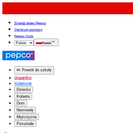
Znajdź sklep Pepco
Centrum pomocy
Pepco Club
Polski
✏️ Powrót do szkoły
Gazetka
Kolekcje
Dziecko
Kobieta
Dom
Niemowlę
Mężczyzna
Pozostałe