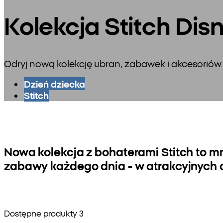
Kolekcja Stitch Dis
Odryj nową kolekcję ubran, zabawek i akcesoriów.
Dzień dziecka
Stitch
Nowa kolekcja z bohaterami Stitch to 
zabawy każdego dnia - w atrakcyjnych 
Dostępne produkty 3